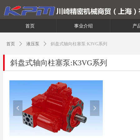
首页
事业介绍
产
首页
ꄲ
液压泵
ꄲ
斜盘式轴向柱塞泵:K3VG系列
斜盘式轴向柱塞泵:K3VG系列
넳
넲