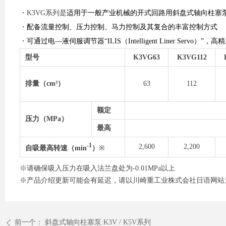
・K3VG系列是
适用于一般产业机械的开式回路用斜盘式轴向柱塞泵，
・
配备流量控制、压力控制、马力控制及其复合的丰富控制方式
・
可通过电—液伺服调节器“ILIS（Intelligent Liner Servo
型号
K3VG63
K3VG112
排量（cm³）
63
112
额定
压力（MPa）
最高
-1
2,600
2,200
自吸最高转速（
min
）
※
※请确保吸入压力在吸入法兰盘处为-0.01MPa以上
※产品介绍更新可能会有延迟，请以川崎重工业株式会社日语网站
前一个：
斜盘式轴向柱塞泵:K3V / K5V系列
ꄴ