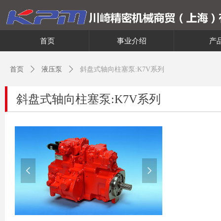
首页
事业介绍
产
首页
ꄲ
液压泵
ꄲ
斜盘式轴向柱塞泵:K7V系列
斜盘式轴向柱塞泵:K7V系列
넳
넲