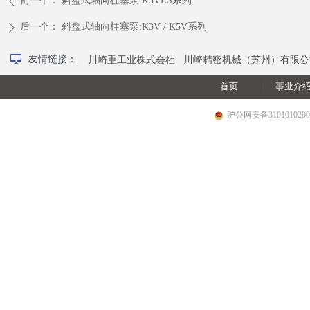
前一个：
斜盘式轴向柱塞泵:K3VLS系列
ꄴ
后一个：
斜盘式轴向柱塞泵:K3V / K5V系列
ꄲ
넡
友情链接：
川崎重工业株式会社
川崎精密机械（苏州）有限公
首页
事业介
沪公网安备3101010200