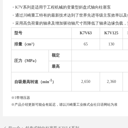
・K7V系列是适用于工程机械的变量型斜盘式轴向柱塞泵
・通过川崎重工特有的最新技术达到了世界先进等级主泵效率以及
・采用高负荷量的轴承及增加驱动轴尺寸而降低了轴承边缘负载，
型号
K7V63
K7V125
排量（cm³）
65
130
额定
圧力（MPa）
最高
-1
2,650
2,360
自吸最高转速（
min
）
※1带增压器
※产品介绍更新可能会有延迟，请以川崎重工业株式会社日语网站为准