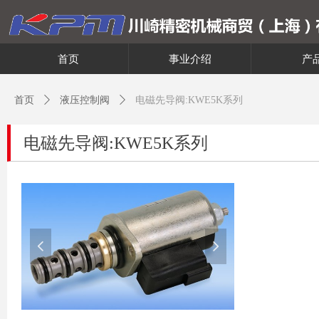
首页
事业介绍
产
首页
ꄲ
液压控制阀
ꄲ
电磁先导阀:KWE5K系列
电磁先导阀:KWE5K系列
넳
넲