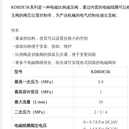
KDRDE5K系列是一种电磁比例减压阀，通过内置的电磁线圈可
主阀的阀芯位置控制等，为产业机械的电气控制化做出贡献
。
特长
・紧凑的结构，使其可以设置在狭小的空间
・插装结构便于安装、拆卸、维护
・比例阀及切换阀的插装孔共通，便于变更回路
・
将多个电磁阀模块化，组合成可实现各式回路的电磁阀块
型号
KDRDE5K
最高一次压力（MPa）
8.8
最高容许背压（MPa）
1
最大流量（L/min）
10
二次压力（MPa）
2 / 3 / 4
0～0.7A For DC24V
电磁线圈额定电压